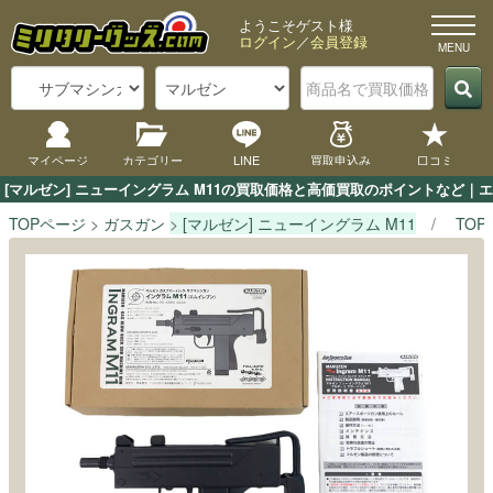
ようこそゲスト様
ログイン
／
会員登録
マイページ
カテゴリー
LINE
買取申込み
口コミ
[マルゼン] ニューイングラム M11の買取価格と高価買取のポイントなど｜
TOPページ
ガスガン
[マルゼン] ニューイングラム M11
TO