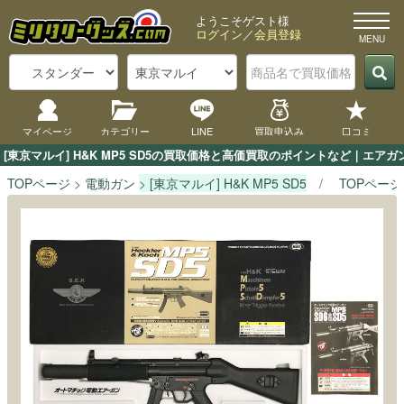
ようこそゲスト様
ログイン
／
会員登録
マイページ
カテゴリー
LINE
買取申込み
口コミ
[東京マルイ] H&K MP5 SD5の買取価格と高価買取のポイントなど｜エア
TOPページ
電動ガン
[東京マルイ] H&K MP5 SD5
TOPページ