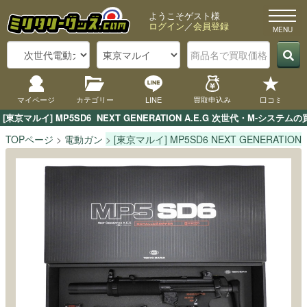
ようこそゲスト様
ログイン
／
会員登録
マイページ
カテゴリー
LINE
買取申込み
口コミ
[東京マルイ] MP5SD6  NEXT GENERATION A.E.G 次世代
TOPページ
電動ガン
[東京マルイ] MP5SD6 NEXT GENERATIO