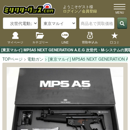
ようこそゲスト様
ログイン
／
会員登録
マイページ
カテゴリー
LINE
買取申込み
口コミ
[東京マルイ] MP5A5 NEXT GENERATION A.E.G 次世代・M
TOPページ
電動ガン
[東京マルイ] MP5A5 NEXT GENERATION