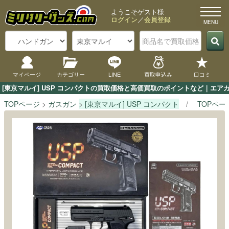
ようこそゲスト様
ログイン
／
会員登録
マイページ
カテゴリー
LINE
買取申込み
口コミ
[東京マルイ] USP コンパクトの買取価格と高価買取のポイントなど｜エア
TOPページ
ガスガン
[東京マルイ] USP コンパクト
TOPペー