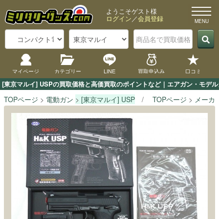
ようこそゲスト様
ログイン
／
会員登録
マイページ
カテゴリー
LINE
買取申込み
口コミ
[東京マルイ] USPの買取価格と高価買取のポイントなど｜エアガン・モデル
TOPページ
電動ガン
[東京マルイ] USP
TOPページ
メーカ