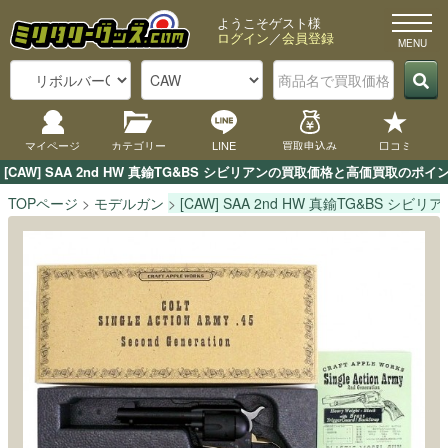
ようこそゲスト様
ログイン
／
会員登録
マイページ
カテゴリー
LINE
買取申込み
口コミ
[CAW] SAA 2nd HW 真鍮TG&BS シビリアンの買取価格と高価買取
TOPページ
モデルガン
[CAW] SAA 2nd HW 真鍮TG&BS シビリア