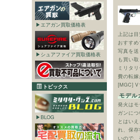
エアガン買取価格表
上記は目
おすすめ
写真を送
シュアファイア買取価格表
も買い取
ミリタリ
費の転嫁
[MGC
トピックス
モデル
発火はモ
ガンにつ
BLOG
とはいえ
れ、保存
いので、