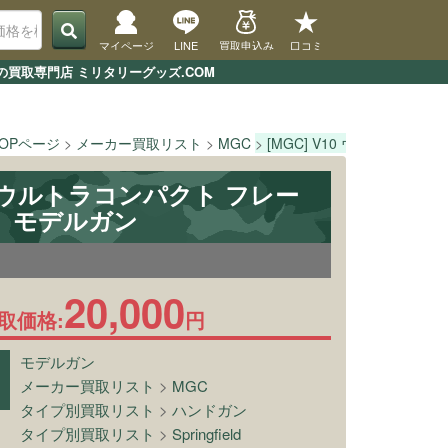
マイページ
LINE
買取申込み
口コミ
の買取専門店 ミリタリーグッズ.COM
TOPページ
メーカー買取リスト
MGC
[MGC] V10 ウルトラコン
10 ウルトラコンパクト フレー
 モデルガン
20,000
取価格:
円
モデルガン
メーカー買取リスト
>
MGC
タイプ別買取リスト
>
ハンドガン
タイプ別買取リスト
>
Springfield