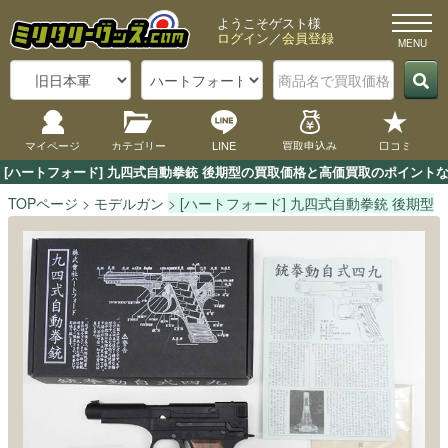
ようこそゲスト様
ログイン
／
会員登録
マイページ
カテゴリー
LINE
買取申込み
口コミ
[ハートフォード] 九四式自動拳銃 後期型の買取価格と高価買取のポイント
TOPページ
モデルガン
[ハートフォード] 九四式自動拳銃 後期型