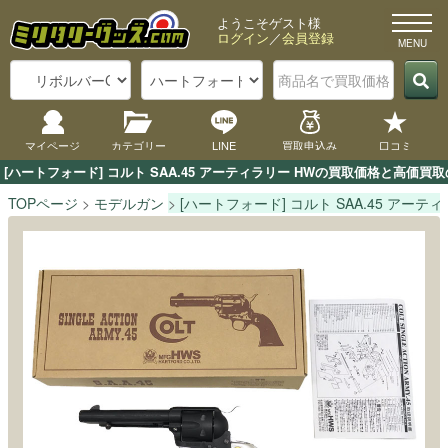
ようこそゲスト様
ログイン
／
会員登録
マイページ
カテゴリー
LINE
買取申込み
口コミ
[ハートフォード] コルト SAA.45 アーティラリー HWの買取価格と高
TOPページ
モデルガン
[ハートフォード] コルト SAA.45 アーティ