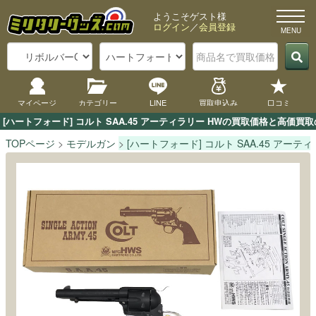
ようこそゲスト様
ログイン
／
会員登録
マイページ
カテゴリー
LINE
買取申込み
口コミ
[ハートフォード] コルト SAA.45 アーティラリー HWの買取価格と高
TOPページ
モデルガン
[ハートフォード] コルト SAA.45 アーティ