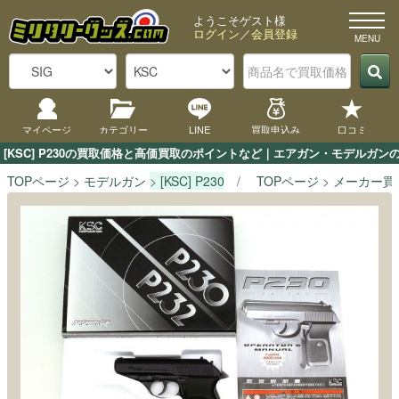
ようこそゲスト様
ログイン
／
会員登録
マイページ
カテゴリー
LINE
買取申込み
口コミ
[KSC] P230の買取価格と高価買取のポイントなど｜エアガン・モデルガン
TOPページ
モデルガン
[KSC] P230
TOPページ
メーカー買