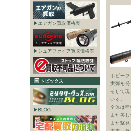
エアガン買取価格表
シュアファイア買取価格表
ホビーフ
トピックス
実弾を発
そして現
いる。
全体は亜
BLOG
また美し
また撃発
本来、外