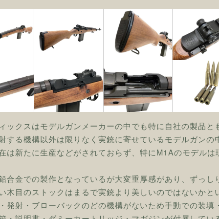
ィックスはモデルガンメーカーの中でも特に自社の製品と
射する機構以外は限りなく実銃に寄せているモデルガンの
在は新たに生産などがされておらず、特にM1Aのモデルは
鉛合金での製作となっているが大変重厚感があり、ずっし
い木目のストックはまるで実銃より美しいのではないかと
・発射・ブローバックのどの機構がないため手動での装填
箱・説明書・ダミーカートリッジ・マガジンが付属してい