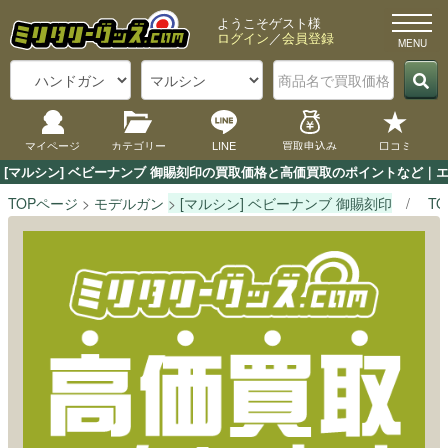
ようこそゲスト様
ログイン
／
会員登録
マイページ
カテゴリー
LINE
買取申込み
口コミ
[マルシン] ベビーナンブ 御賜刻印の買取価格と高価買取のポイントなど｜
TOPページ
モデルガン
[マルシン] ベビーナンブ 御賜刻印
T