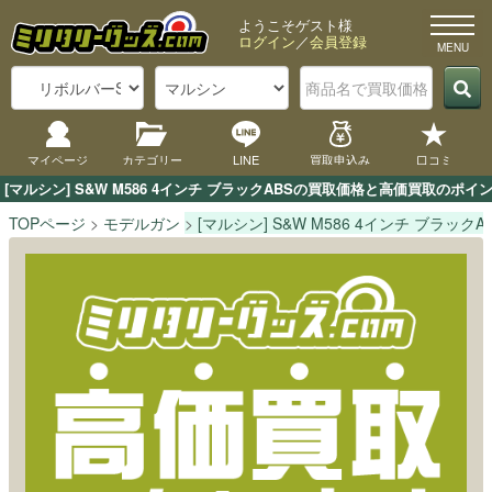
ようこそゲスト様
ログイン
／
会員登録
マイページ
カテゴリー
LINE
買取申込み
口コミ
[マルシン] S&W M586 4インチ ブラックABSの買取価格と高価買取の
TOPページ
モデルガン
[マルシン] S&W M586 4インチ ブラックA