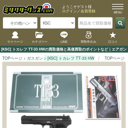
ようこそゲスト様
ログイン
／
会員登録
マイページ
カテゴリー
LINE
買取申込み
口コミ
[KSC] トカレフ TT-33 HWの買取価格と高価買取のポイントなど｜エア
TOPページ
ガスガン
[KSC] トカレフ TT-33 HW
TOPページ