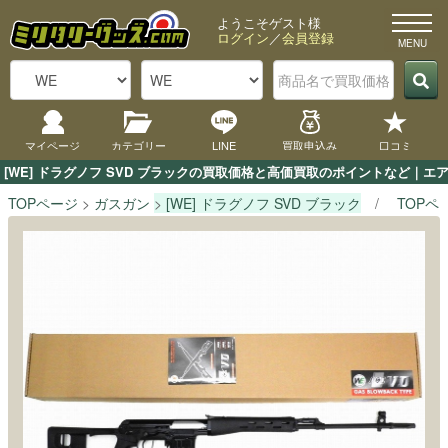
ようこそゲスト様
ログイン
／
会員登録
マイページ
カテゴリー
LINE
買取申込み
口コミ
[WE] ドラグノフ SVD ブラックの買取価格と高価買取のポイントなど｜エ
TOPページ
ガスガン
[WE] ドラグノフ SVD ブラック
TOPペ