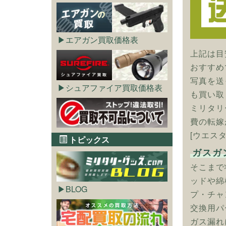
エアガン買取価格表
上記は目
おすすめ
写真を送
シュアファイア買取価格表
も買い取
ミリタリ
費の転嫁
[ウエス
トピックス
ガスガ
そこまで
ッドや綿
BLOG
プ・チャ
交換用パ
ガス漏れ