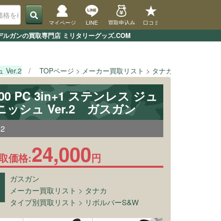
マイページ
LINE
買取申込み
口コミ
・モデルガンの買取専門店 ミリタリーグッズ.COM
Ver.2
TOPページ
メーカー買取リスト
タナカ
[タナカ] M5
00 PC 3in+1 ステンレス ジュ
ッシュ Ver.2 ガスガン
52
24,000
取価格:
円
ガスガン
メーカー買取リスト
>
タナカ
タイプ別買取リスト
>
リボルバーS&W