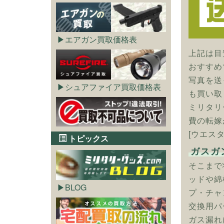
エアガン買取価格表
上記は目
おすすめ
写真を送
シュアファイア買取価格表
も買い取
ミリタリ
費の転嫁
[ウエスタ
トピックス
ガスガ
そこまで
ッドや綿
BLOG
プ・チャ
交換用パ
ガス漏れ