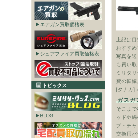
エアガン買取価格表
上記は目
おすすめ
シュアファイア買取価格表
写真を送
も買い取
ミリタリ
費の転嫁
トピックス
[タナカ]
ガスガ
そこまで
BLOG
ッドや綿
プ・チャ
交換用パ