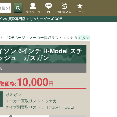
マイページ
LINE
買取申込み
口コミ
ガンの買取専門店 ミリタリーグッズ.COM
TOPページ
メーカー買取リスト
タナカ
[タナカ] パイソン 6
イソン 6インチ R-Model スチ
ッシュ ガスガン
08
10,000
取価格:
円
ガスガン
メーカー買取リスト
>
タナカ
タイプ別買取リスト
>
リボルバーCOLT