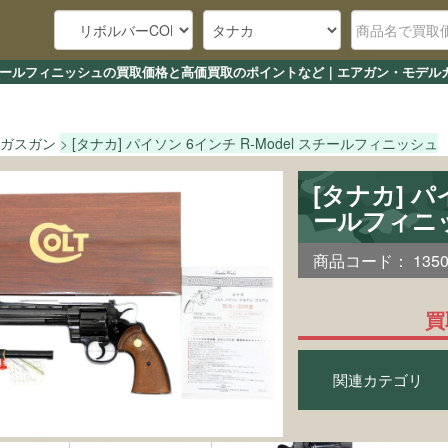
del スチールフィニッシュの買取価格と高価買取のポイントなど｜エアガン・モデル
ガスガン
[タナカ] パイソン 6インチ R-Model スチールフィニッシュ
[タナカ] パ
ールフィニ
商品コード：
135
買
関連カテゴリ