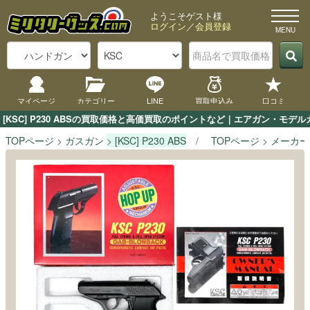
ようこそゲスト様
ログイン
／
会員登録
マイページ
カテゴリー
LINE
買取申込み
口コミ
[KSC] P230 ABSの買取価格と高価買取のポイントなど｜エアガン・モデ
TOPページ
ガスガン
[KSC] P230 ABS
TOPページ
メーカー