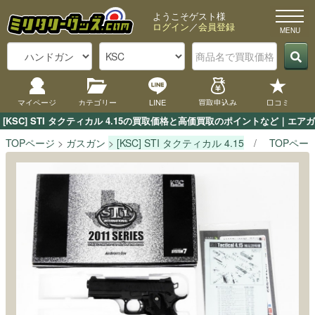
ようこそゲスト様
ログイン
／
会員登録
マイページ
カテゴリー
LINE
買取申込み
口コミ
[KSC] STI タクティカル 4.15の買取価格と高価買取のポイントなど｜
TOPページ
ガスガン
[KSC] STI タクティカル 4.15
TOPペー