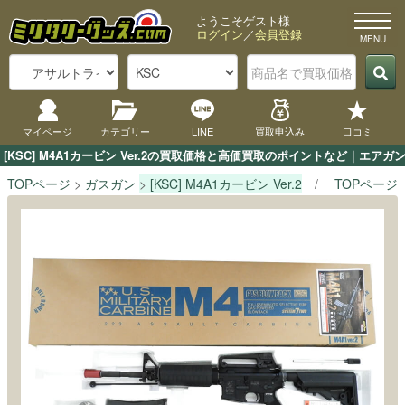
ようこそゲスト様
ログイン
／
会員登録
マイページ
カテゴリー
LINE
買取申込み
口コミ
[KSC] M4A1カービン Ver.2の買取価格と高価買取のポイントなど｜エア
TOPページ
ガスガン
[KSC] M4A1カービン Ver.2
TOPページ