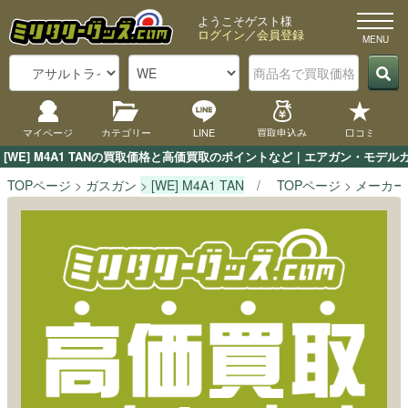
ようこそゲスト様
ログイン
／
会員登録
マイページ
カテゴリー
LINE
買取申込み
口コミ
[WE] M4A1 TANの買取価格と高価買取のポイントなど｜エアガン・モデル
TOPページ
ガスガン
[WE] M4A1 TAN
TOPページ
メーカー