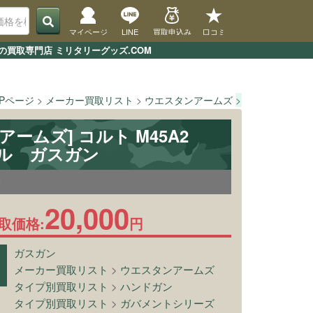
マイページ
LINE
買取申込み
口コミ
の買取専門店 ミリタリーグッズ.COM
OPページ
メーカー買取リスト
ウエスタンアームズ
[ウエスタンアーム
アームズ] コルト M45A2
トル ガスガン
0
20,000
取価格:
円
ガスガン
メーカー買取リスト
>
ウエスタンアームズ
タイプ別買取リスト
>
ハンドガン
タイプ別買取リスト
>
ガバメントシリーズ