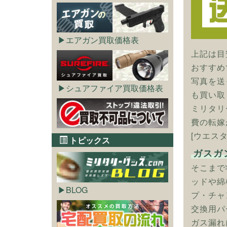
エアガン買取価格表
上記は目
おすすめ
写真を送
シュアファイア買取価格表
も買い取
ミリタリ
費の転嫁
[ウエス
トピックス
ガスガ
そこまで
ッドや綿
BLOG
プ・チャ
交換用パ
ガス漏れ