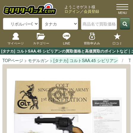
ようこそゲスト様
ログイン
／
会員登録
マイページ
カテゴリー
LINE
買取申込み
口コミ
[タナカ] コルトSAA.45 シビリアンの買取価格と高価買取のポイントなど
TOPページ
モデルガン
[タナカ] コルトSAA.45 シビリアン
T