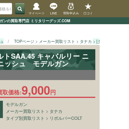
マイページ
LINE
買取申込み
口コミ
ガンの買取専門店 ミリタリーグッズ.COM
シュ
TOPページ
メーカー買取リスト
タナカ
[タナカ] コルト
ルトSAA.45 キャバルリー ニ
ニッシュ モデルガン
6
9,000
買取価格:
円
モデルガン
メーカー買取リスト
>
タナカ
タイプ別買取リスト
>
リボルバーCOLT