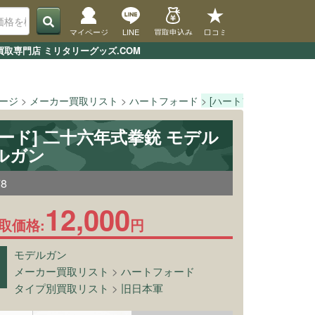
マイページ
LINE
買取申込み
口コミ
取専門店 ミリタリーグッズ.COM
ページ
メーカー買取リスト
ハートフォード
[ハートフォード] 二十
ード] 二十六年式拳銃 モデル
ルガン
78
12,000
取価格:
円
モデルガン
メーカー買取リスト
>
ハートフォード
タイプ別買取リスト
>
旧日本軍