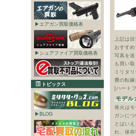
エアガン買取価格表
上記は目
おすすめ
シュアファイア買取価格表
写真を送
も買い取
ミリタリ
費の転嫁
トピックス
[ハート
モデル
発火はモ
BLOG
ガンにつ
とはいえ
れ、保存