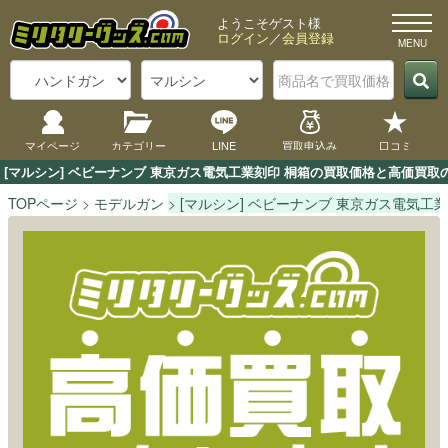
ようこそゲスト様
ログイン
／
会員登録
マイページ
カテゴリー
LINE
買取申込み
口コミ
[マルシン] ベビーナンブ 東京ガス電気工業刻印 桐箱の買取価格と高価買
TOPページ
モデルガン
[マルシン] ベビーナンブ 東京ガス電気工業