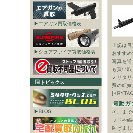
エアガン買取価格表
上記は目
シュアファイア買取価格表
おすすめ
写真を送
も買い取
ミリタリ
トピックス
費の転嫁
[KRYT
電動ガ
BLOG
そこまで
ッドや綿
防ぎまし