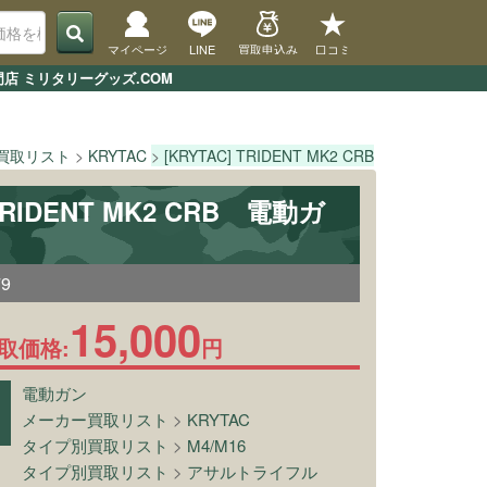
マイページ
LINE
買取申込み
口コミ
門店 ミリタリーグッズ.COM
買取リスト
KRYTAC
[KRYTAC] TRIDENT MK2 CRB
TOPペー
 TRIDENT MK2 CRB 電動ガ
79
15,000
取価格:
円
電動ガン
メーカー買取リスト
>
KRYTAC
タイプ別買取リスト
>
M4/M16
タイプ別買取リスト
>
アサルトライフル