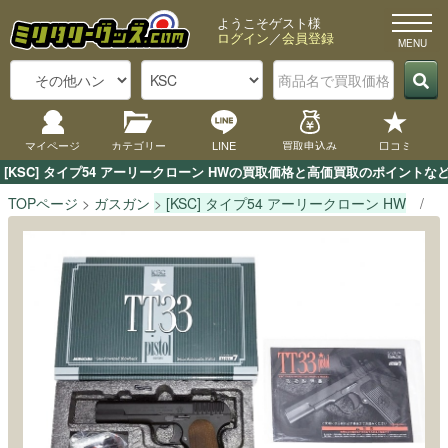
ようこそゲスト様
ログイン
／
会員登録
マイページ
カテゴリー
LINE
買取申込み
口コミ
[KSC] タイプ54 アーリークローン HWの買取価格と高価買取のポイント
TOPページ
ガスガン
[KSC] タイプ54 アーリークローン HW