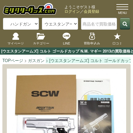
ようこそゲスト様
ログイン
／
会員登録
マイページ
カテゴリー
LINE
買取申込み
口コミ
[ウエスタンアームズ] コルト ゴールドカップ N.M. マギー 2013の買
TOPページ
ガスガン
[ウエスタンアームズ] コルト ゴールドカップ N.