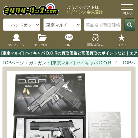
ようこそゲスト様
ログイン
／
会員登録
マイページ
カテゴリー
LINE
買取申込み
口コミ
[東京マルイ] ハイキャパ D.O.Rの買取価格と高価買取のポイントなど｜エ
TOPページ
ガスガン
[東京マルイ] ハイキャパ D.O.R
TOPペ