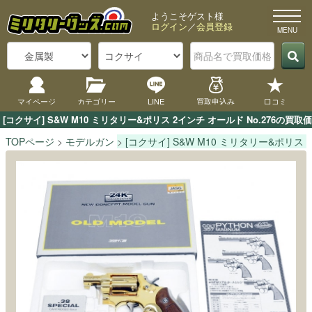
ようこそゲスト様
ログイン
／
会員登録
マイページ
カテゴリー
LINE
買取申込み
口コミ
[コクサイ] S&W M10 ミリタリー&ポリス 2インチ オールド No.27
TOPページ
モデルガン
[コクサイ] S&W M10 ミリタリー&ポリス 2