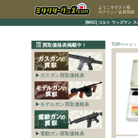
ようこそゲスト様
ログイン
／
会員登録
[MGC] コルト ウッズマ
TOPページ
買取価格表掲載中！
ガスガン買取価格表
モデルガン買取価格表
電動ガン買取価格表