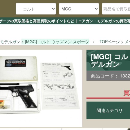
ン スポーツの買取価格と高価買取のポイントなど｜エアガン・モデルガンの買取専
モデルガン
[MGC] コルト ウッズマン スポーツ
TOPページ
メ
[MGC] 
デルガン
商品コード：
133
買
関連カテゴリ