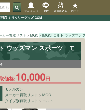
マイページ
LINE
買取申込み
口コミ
門店 ミリタリーグッズ.COM
ーカー買取リスト
MGC
[MGC] コルト ウッズマン スポーツ
T
コルト ウッズマン スポーツ モ
24
10,000
取価格:
円
モデルガン
メーカー買取リスト
>
MGC
タイプ別買取リスト
>
コルト