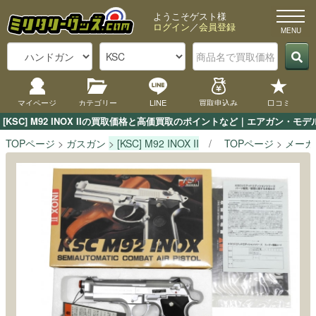
ようこそゲスト様
ログイン
／
会員登録
マイページ
カテゴリー
LINE
買取申込み
口コミ
[KSC] M92 INOX IIの買取価格と高価買取のポイントなど｜エアガン・
TOPページ
ガスガン
[KSC] M92 INOX II
TOPページ
メーカ