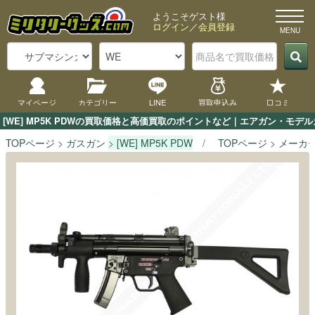
ようこそゲスト様
ログイン
／
会員登録
マイページ
カテゴリー
LINE
買取申込み
口コミ
[WE] MP5K PDWの買取価格と高価買取のポイントなど｜エアガン・モデ
TOPページ
ガスガン
[WE] MP5K PDW
TOPページ
メーカ