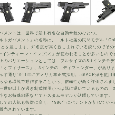
バメントは、世界で最も有名な自動拳銃のひとつ。
トガバメント」の名称は、コルト社製の民間モデル「Colt Gov
ことを差します。知名度が高く親しまれている銃なのでそ
1(ナインティーン・イレブン)」が使われることが多いもので
正のバリエーションとしては、フルサイズの5.1インチモデル
「オフィサーズ」、3インチの「ディフェンダー」があり
示す通り1911年にアメリカ軍正式採用。.45ACP弾を使
らゆる環境で動作することから、信頼性が高く評価されま
一世紀以上が過ぎ制式採用からは既に退いているものの、2
今なお特殊部隊などでカスタムモデルが活躍しています。
しての人気も抜群に高く、1986年にパテントが切れてか
販売されています。