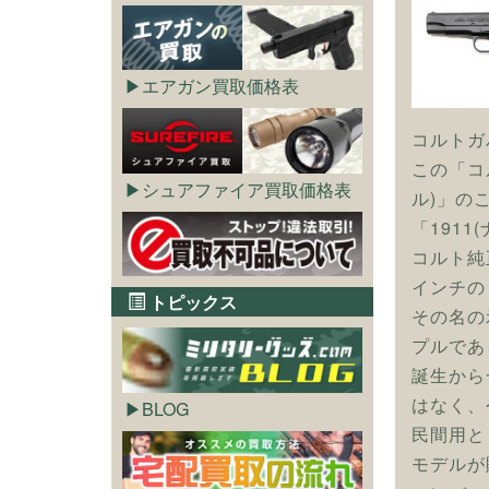
エアガン買取価格表
コルトガ
この「コル
シュアファイア買取価格表
ル)」の
「191
コルト純
インチの
トピックス
その名の
プルであ
誕生から
はなく、
BLOG
民間用と
モデルが