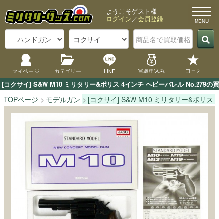
ようこそゲスト様
ログイン
／
会員登録
マイページ
カテゴリー
LINE
買取申込み
口コミ
[コクサイ] S&W M10 ミリタリー&ポリス 4インチ ヘビーバレル No
TOPページ
モデルガン
[コクサイ] S&W M10 ミリタリー&ポリス 