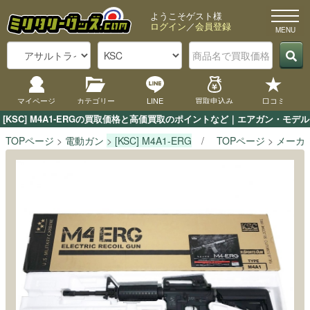
ようこそゲスト様
ログイン
／
会員登録
マイページ
カテゴリー
LINE
買取申込み
口コミ
[KSC] M4A1-ERGの買取価格と高価買取のポイントなど｜エアガン・モデ
TOPページ
電動ガン
[KSC] M4A1-ERG
TOPページ
メーカ