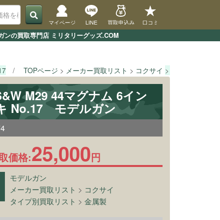
マイページ
LINE
買取申込み
口コミ
デルガンの買取専門店 ミリタリーグッズ.COM
17
TOPページ
メーカー買取リスト
コクサイ
[コクサイ] S&W
S&W M29 44マグナム 6イン
キ No.17 モデルガン
74
25,000
取価格:
円
モデルガン
メーカー買取リスト
>
コクサイ
タイプ別買取リスト
>
金属製