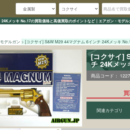
6インチ 24Kメッキ No.17の買取価格と高価買取のポイントなど｜エアガン・モ
モデルガン
[コクサイ] S&W M29 44マグナム 6インチ 24Kメッキ No.
[コクサイ] 
チ 24Kメッ
商品コード：
122
買
関連カテゴリ