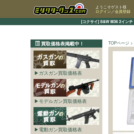
ようこそゲスト様
ログイン
／
会員登録
[コクサイ] S&W M36 2
TOPページ
買取価格表掲載中！
ガスガン買取価格表
モデルガン買取価格表
電動ガン買取価格表