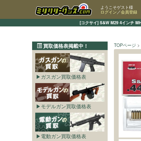
ようこそゲスト様
ログイン
／
会員登録
[コクサイ] S&W M29 4イ
TOPページ
買取価格表掲載中！
ガスガン買取価格表
モデルガン買取価格表
電動ガン買取価格表