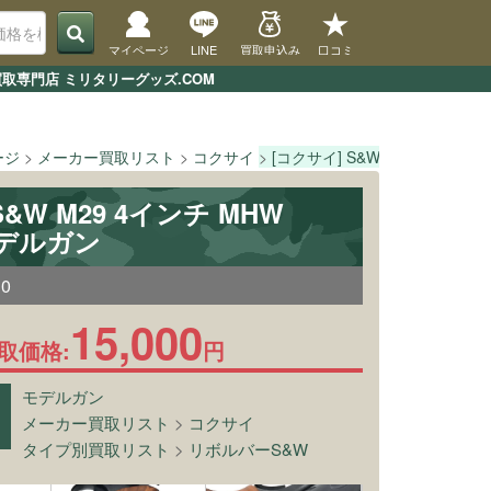
マイページ
LINE
買取申込み
口コミ
買取専門店 ミリタリーグッズ.COM
ージ
メーカー買取リスト
コクサイ
[コクサイ] S&W M29 4インチ M
S&W M29 4インチ MHW
モデルガン
10
15,000
取価格:
円
モデルガン
メーカー買取リスト
>
コクサイ
タイプ別買取リスト
>
リボルバーS&W