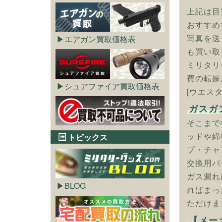
上記は目
おすすめ
写真を送
エアガン買取価格表
も買い取
ミリタリ
費の転嫁
シュアファイア買取価格表
[ウエスタ
ガスガ
そこまで
ッドや綿
トピックス
プ・チャ
交換用パ
ガス漏れ
BLOG
ればまっ
ただけま
【メー