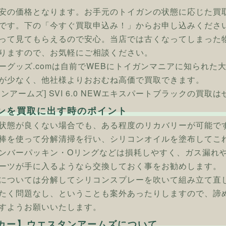
安の価格となります。お手元のトイガンの状態に応じた買
です。下の「今すぐ買取申込み！」からお申し込みくださ
って見てもらえるので安心。当店では古くなってしまった
りますので、お気軽にご相談ください。
ーグッズ.comは自前でWEBにトイガンマニアに知られた
が少なく、他社様よりおおむね高価で買取できます。
ンアームズ] SVI 6.0 NEWエキスパートブラックの買取
ンを買取に出す時のポイント
状態が良くない場合でも、ある程度のリカバリーが可能で
棒を使って分解清掃を行い、シリコンオイルを塗布してこ
ンバーパッキン・Oリングなどは損耗しやすく、ガス漏れ
ーツが手に入るようなら交換しておく事をお勧めします。
については分解してシリコンスプレーを吹いて組み立て直
たく問題なし、ということも案外あったりしますので、諦
すようお願いいたします。
カー】ウエスタンアームズについて