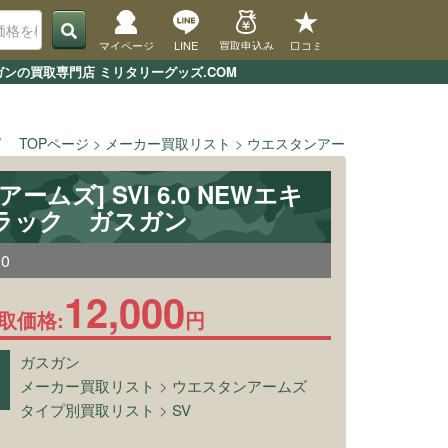
マイページ
LINE
買取申込み
口コミ
ガンの買取専門店 ミリタリーグッズ.COM
TOPページ
メーカー買取リスト
ウエスタンアームズ
[ウエスタ
ームズ] SVI 6.0 NEWエキ
ラック ガスガン
20
12,000
取価格:
円
ガスガン
メーカー買取リスト
>
ウエスタンアームズ
タイプ別買取リスト
>
SV