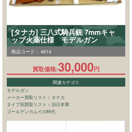
[タナカ] 三八式騎兵銃 7mmキャ
ップ火薬仕様 モデルガン
商品コード：
4614
30,000
買取価格:
円
関連カテゴリ
モデルガン
メーカー買取リスト
>
タナカ
タイプ別買取リスト
>
旧日本軍
ゴールデンカムイの時代