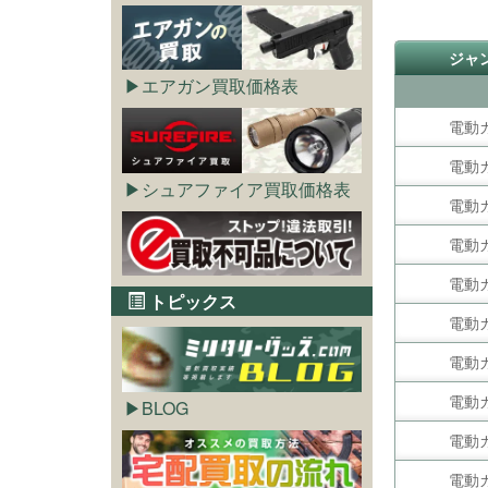
ジャ
エアガン買取価格表
電動
電動
シュアファイア買取価格表
電動
電動
電動
トピックス
電動
電動
電動
BLOG
電動
電動