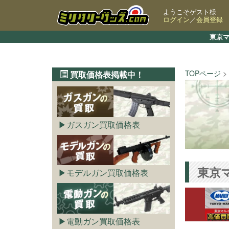
ようこそゲスト様
ログイン
／
会員登録
東京マ
TOPページ
買取価格表掲載中！
ガスガン買取価格表
東京マ
モデルガン買取価格表
電動ガン買取価格表